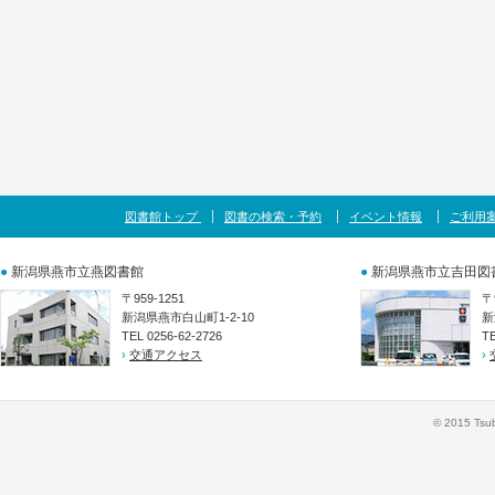
図書館トップ
図書の検索・予約
イベント情報
ご利用
●
新潟県燕市立燕図書館
●
新潟県燕市立吉田図
〒959-1251
〒
新潟県燕市白山町1-2-10
新
TEL 0256-62-2726
TE
›
交通アクセス
›
© 2015 Tsub