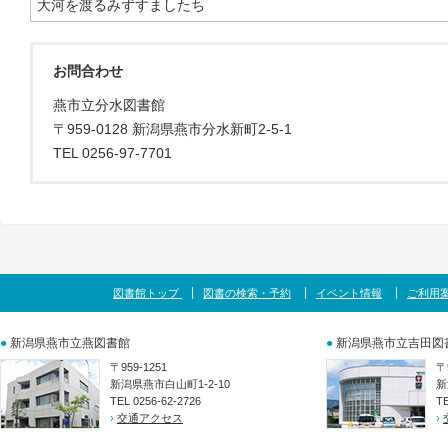
大河を渡るみずすましたち
お問合わせ
燕市立分水図書館
〒959-0128 新潟県燕市分水新町2-5-1
TEL 0256-97-7701
図書館トップ
図書の検索・予約
イベント情報
ご利用
●
新潟県燕市立燕図書館
●
新潟県燕市立吉田図
〒959-1251
〒
新潟県燕市白山町1-2-10
新
TEL 0256-62-2726
TE
›
交通アクセス
›