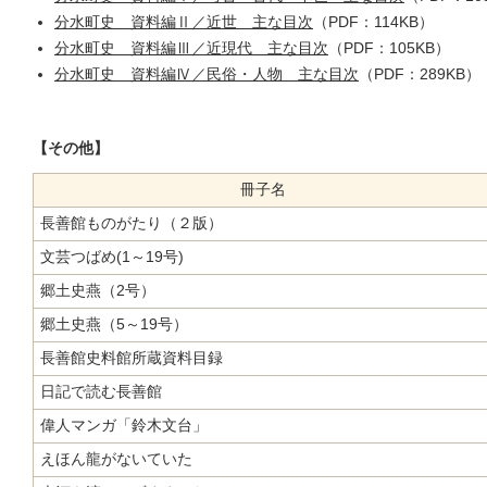
分水町史 資料編Ⅱ／近世 主な目次
（PDF：114KB）
分水町史 資料編Ⅲ／近現代 主な目次
（PDF：105KB）
分水町史 資料編Ⅳ／民俗・人物 主な目次
（PDF：289KB）
【その他】
冊子名
長善館ものがたり（２版）
文芸つばめ(1～19号)
郷土史燕（2号）
郷土史燕（5～19号）
長善館史料館所蔵資料目録
日記で読む長善館
偉人マンガ「鈴木文台」
えほん龍がないていた