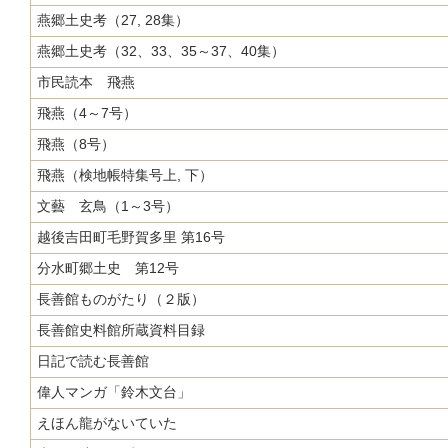
燕郷土史考（27, 28集）
燕郷土史考（32、33、35～37、40集）
市民読本 飛燕
飛燕（4～7号）
飛燕（8号）
飛燕（検地帳特集号上, 下）
文藝 玄鳥（1～3号）
越後吉田町毛野賀多里 第16号
分水町郷土史 第12号
長善館ものがたり（２版）
長善館史料館所蔵資料目録
日記で読む長善館
偉人マンガ「鈴木文台」
えほん龍がないていた